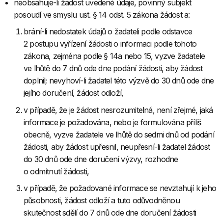
neobsahuje-li žádost uvedené údaje, povinný subjekt
posoudí ve smyslu ust. § 14 odst. 5 zákona žádost a:
brání-li nedostatek údajů o žadateli podle odstavce
2 postupu vyřízení žádosti o informaci podle tohoto
zákona, zejména podle § 14a nebo 15, vyzve žadatele
ve lhůtě do 7 dnů ode dne podání žádosti, aby žádost
doplnil; nevyhoví-li žadatel této výzvě do 30 dnů ode dne
jejího doručení, žádost odloží,
v případě, že je žádost nesrozumitelná, není zřejmé, jaká
informace je požadována, nebo je formulována příliš
obecně, vyzve žadatele ve lhůtě do sedmi dnů od podání
žádosti, aby žádost upřesnil, neupřesní-li žadatel žádost
do 30 dnů ode dne doručení výzvy, rozhodne
o odmítnutí žádosti,
v případě, že požadované informace se nevztahují k jeho
působnosti, žádost odloží a tuto odůvodněnou
skutečnost sdělí do 7 dnů ode dne doručení žádosti