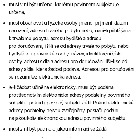
musí v ní být určeno, kterému povinném subjektu je
určena,
musí obsahovat u fyzické osoby: jméno, příjmení, datum
narození, adresu trvalého pobytu nebo, není-li přihlášena
k trvalému pobytu, adresu bydliště a adresu
pro doručování, liší-li se od adresy trvalého pobytu nebo
bydliště a u právnické osoby: název, identifikační číslo
osoby, adresu sídla a adresu pro doručování, liší-li se od
adresy sídla, která žádost podává. Adresou pro doručování
se rozumí též elektronická adresa.
je-li žádost učiněna elektronicky, musí být podána
prostřednictvím elektronické adresy podatelny povinného
subjektu, pokud ji povinný subjekt zřídil. Pokud elektronické
adresy podatelny nejsou zveřejněny, postačí podání
na jakoukoliv elektronickou adresu povinného subjektu.
musí z ní být patrno o jakou informaci se žádá.