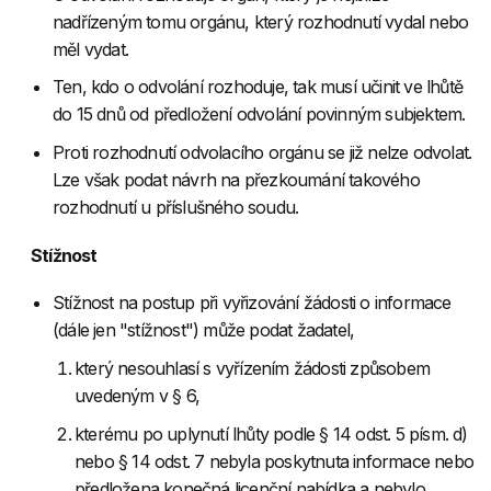
nadřízeným tomu orgánu, který rozhodnutí vydal nebo
měl vydat.
Ten, kdo o odvolání rozhoduje, tak musí učinit ve lhůtě
do 15 dnů od předložení odvolání povinným subjektem.
Proti rozhodnutí odvolacího orgánu se již nelze odvolat.
Lze však podat návrh na přezkoumání takového
rozhodnutí u příslušného soudu.
Stížnost
Stížnost na postup při vyřizování žádosti o informace
(dále jen "stížnost") může podat žadatel,
který nesouhlasí s vyřízením žádosti způsobem
uvedeným v § 6,
kterému po uplynutí lhůty podle § 14 odst. 5 písm. d)
nebo § 14 odst. 7 nebyla poskytnuta informace nebo
předložena konečná licenční nabídka a nebylo