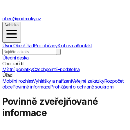
obec@podmoky.cz
Nabídka
Úvod
Obec
Úřad
Pro občany
Knihovna
Kontakt
Úřední deska
Chci zařídit
Místní poplatky
Czechpoint
E-podatelna
Úřad
Mobilní rozhlas
Vyhlášky a nařízení
Veřejné zakázky
Rozpočet
obce
Povinné informace
Prohlášení o ochraně soukromí
Povinně zveřejňované
informace