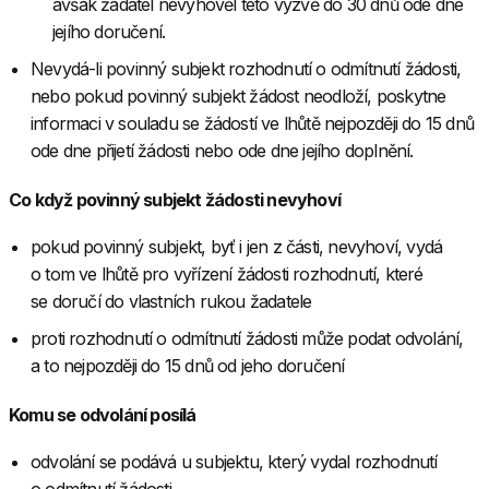
avšak žadatel nevyhověl této výzvě do 30 dnů ode dne
jejího doručení.
Nevydá-li povinný subjekt rozhodnutí o odmítnutí žádosti,
nebo pokud povinný subjekt žádost neodloží, poskytne
informaci v souladu se žádostí ve lhůtě nejpozději do 15 dnů
ode dne přijetí žádosti nebo ode dne jejího doplnění.
Co když povinný subjekt žádosti nevyhoví
pokud povinný subjekt, byť i jen z části, nevyhoví, vydá
o tom ve lhůtě pro vyřízení žádosti rozhodnutí, které
se doručí do vlastních rukou žadatele
proti rozhodnutí o odmítnutí žádosti může podat odvolání,
a to nejpozději do 15 dnů od jeho doručení
Komu se odvolání posílá
odvolání se podává u subjektu, který vydal rozhodnutí
o odmítnutí žádosti