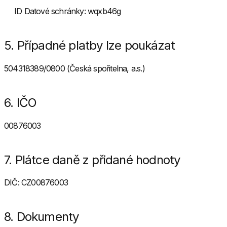
ID Datové schránky: wqxb46g
5. Případné platby lze poukázat
504318389/0800 (Česká spořitelna, a.s.)
6. IČO
00876003
7. Plátce daně z přidané hodnoty
DIČ: CZ00876003
8. Dokumenty