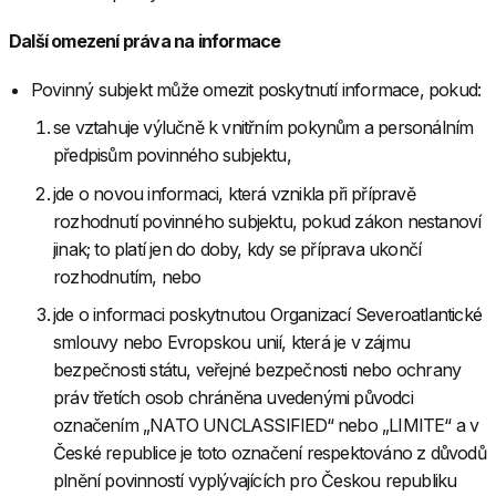
Další omezení práva na informace
Povinný subjekt může omezit poskytnutí informace, pokud:
se vztahuje výlučně k vnitřním pokynům a personálním
předpisům povinného subjektu,
jde o novou informaci, která vznikla při přípravě
rozhodnutí povinného subjektu, pokud zákon nestanoví
jinak; to platí jen do doby, kdy se příprava ukončí
rozhodnutím, nebo
jde o informaci poskytnutou Organizací Severoatlantické
smlouvy nebo Evropskou unií, která je v zájmu
bezpečnosti státu, veřejné bezpečnosti nebo ochrany
práv třetích osob chráněna uvedenými původci
označením „NATO UNCLASSIFIED“ nebo „LIMITE“ a v
České republice je toto označení respektováno z důvodů
plnění povinností vyplývajících pro Českou republiku