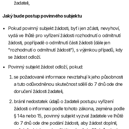
žadateli,
Jaký bude postup povinného subjektu
Pokud povinný subjekt žádosti, byť i jen zčásti, nevyhoví,
vydá ve lhůtě pro vyřízení žádosti rozhodnutí o odmítnutí
žádosti, popřípadě o odmítnutí části žádosti (dále jen
"rozhodnutí o odmítnutí žádosti"), s výjimkou případů, kdy
se žádost odloží.
Povinný subjekt žádost odloží, pokud:
se požadované informace nevztahují k jeho působnosti
a tuto odůvodněnou skutečnost sdělí do 7 dnů ode dne
doručení žádosti žadateli,
bránil nedostatek údajů o žadateli postupu vyřízení
žádosti o informaci podle tohoto zákona, zejména podle
§ 14a nebo 15, povinný subjekt vyzval žadatele ve lhůtě
do 7 dnů ode dne podání žádosti, aby žádost doplnil,