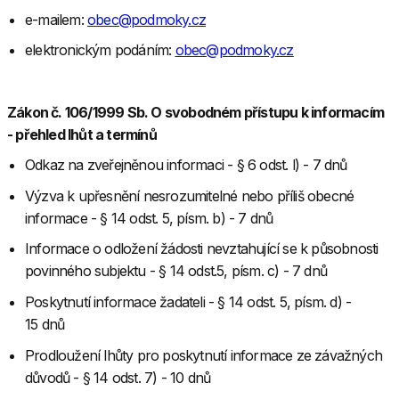
e-mailem:
obec@podmoky.cz
elektronickým podáním:
obec@podmoky.cz
Zákon č. 106/1999 Sb. O svobodném přístupu k informacím
- přehled lhůt a termínů
Odkaz na zveřejněnou informaci - § 6 odst. l) - 7 dnů
Výzva k upřesnění nesrozumitelné nebo příliš obecné
informace - § 14 odst. 5, písm. b) - 7 dnů
Informace o odložení žádosti nevztahující se k působnosti
povinného subjektu - § 14 odst.5, písm. c) - 7 dnů
Poskytnutí informace žadateli - § 14 odst. 5, písm. d) -
15 dnů
Prodloužení lhůty pro poskytnutí informace ze závažných
důvodů - § 14 odst. 7) - 10 dnů