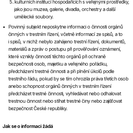
kulturních institucí hospodařících s veřejnými prostředky,
jako jsou muzea, galerie, divadla, orchestry a další
umělecké soubory.
Povinný subjekt neposkytne informaci o činnosti orgánů
činných v trestním řízení, včetně informací ze spisů, a to
i spisů, v nichž nebylo zahájeno trestní řízení, dokumentů,
materiálů a zpráv o postupu při prověřování oznámení,
které vznikly činností těchto orgánů při ochraně
bezpečnosti osob, majetku a veřejného pořádku,
předcházení trestné činnosti a při plnění úkolů podle
trestního řádu, pokud by se tím ohrozila práva třetích osob
anebo schopnost orgánů činných v trestním řízení
předcházet trestné činnosti, vyhledávat nebo odhalovat
trestnou činnost nebo stíhat trestné činy nebo zajišťovat
bezpečnost České republiky.
Jak se o informaci žádá