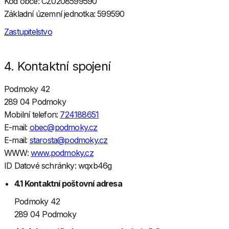
Kód obce: CZ0208599590
Základní územní jednotka: 599590
Zastupitelstvo
4. Kontaktní spojení
Podmoky 42
289 04 Podmoky
Mobilní telefon:
724188651
E-mail:
obec@podmoky.cz
E-mail:
starosta@podmoky.cz
WWW:
www.podmoky.cz
ID Datové schránky: wqxb46g
4.1 Kontaktní poštovní adresa
Podmoky 42
289 04 Podmoky