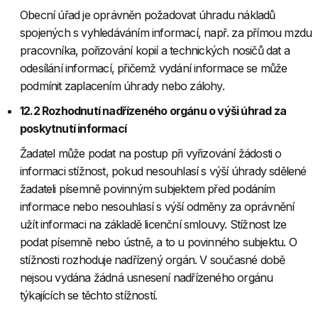
Obecní úřad je oprávněn požadovat úhradu nákladů
spojených s vyhledáváním informací, např. za přímou mzdu
pracovníka, pořizování kopií a technických nosičů dat a
odesílání informací, přičemž vydání informace se může
podmínit zaplacením úhrady nebo zálohy.
12.2 Rozhodnutí nadřízeného orgánu o výši úhrad za
poskytnutí informací
Žadatel může podat na postup při vyřizování žádosti o
informaci stížnost, pokud nesouhlasí s výší úhrady sdělené
žadateli písemně povinným subjektem před podáním
informace nebo nesouhlasí s výší odměny za oprávnění
užít informaci na základě licenční smlouvy. Stížnost lze
podat písemně nebo ústně, a to u povinného subjektu. O
stížnosti rozhoduje nadřízený orgán. V současné době
nejsou vydána žádná usnesení nadřízeného orgánu
týkajících se těchto stížností.