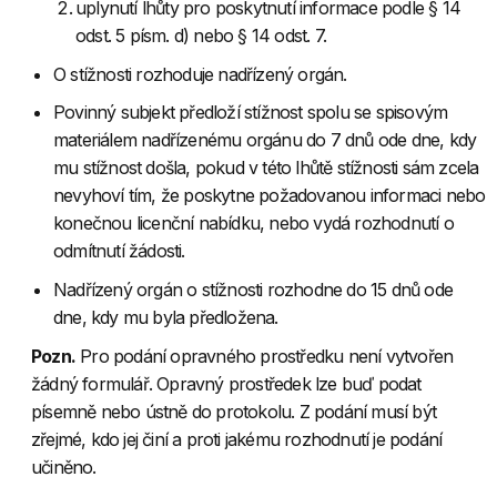
uplynutí lhůty pro poskytnutí informace podle § 14
odst. 5 písm. d) nebo § 14 odst. 7.
O stížnosti rozhoduje nadřízený orgán.
Povinný subjekt předloží stížnost spolu se spisovým
materiálem nadřízenému orgánu do 7 dnů ode dne, kdy
mu stížnost došla, pokud v této lhůtě stížnosti sám zcela
nevyhoví tím, že poskytne požadovanou informaci nebo
konečnou licenční nabídku, nebo vydá rozhodnutí o
odmítnutí žádosti.
Nadřízený orgán o stížnosti rozhodne do 15 dnů ode
dne, kdy mu byla předložena.
Pozn.
Pro podání opravného prostředku není vytvořen
žádný formulář. Opravný prostředek lze buď podat
písemně nebo ústně do protokolu. Z podání musí být
zřejmé, kdo jej činí a proti jakému rozhodnutí je podání
učiněno.