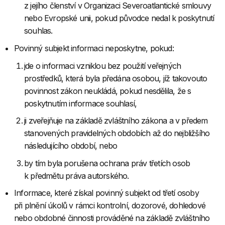
z jejího členství v Organizaci Severoatlantické smlouvy
nebo Evropské unii, pokud původce nedal k poskytnutí
souhlas.
Povinný subjekt informaci neposkytne, pokud:
jde o informaci vzniklou bez použití veřejných
prostředků, která byla předána osobou, jíž takovouto
povinnost zákon neukládá, pokud nesdělila, že s
poskytnutím informace souhlasí,
ji zveřejňuje na základě zvláštního zákona a v předem
stanovených pravidelných obdobích až do nejbližšího
následujícího období, nebo
by tím byla porušena ochrana práv třetích osob
k předmětu práva autorského.
Informace, které získal povinný subjekt od třetí osoby
při plnění úkolů v rámci kontrolní, dozorové, dohledové
nebo obdobné činnosti prováděné na základě zvláštního