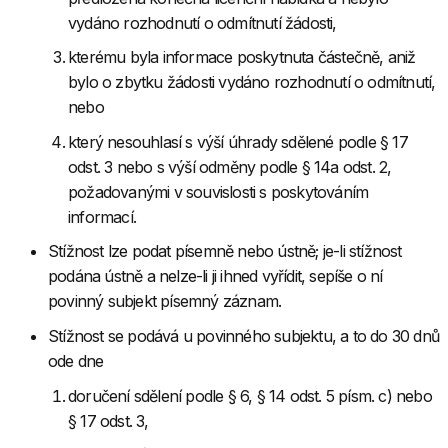
vydáno rozhodnutí o odmítnutí žádosti,
kterému byla informace poskytnuta částečně, aniž
bylo o zbytku žádosti vydáno rozhodnutí o odmítnutí,
nebo
který nesouhlasí s výší úhrady sdělené podle § 17
odst. 3 nebo s výší odměny podle § 14a odst. 2,
požadovanými v souvislosti s poskytováním
informací.
Stížnost lze podat písemně nebo ústně; je-li stížnost
podána ústně a nelze-li ji ihned vyřídit, sepíše o ní
povinný subjekt písemný záznam.
Stížnost se podává u povinného subjektu, a to do 30 dnů
ode dne
doručení sdělení podle § 6, § 14 odst. 5 písm. c) nebo
§ 17 odst. 3,