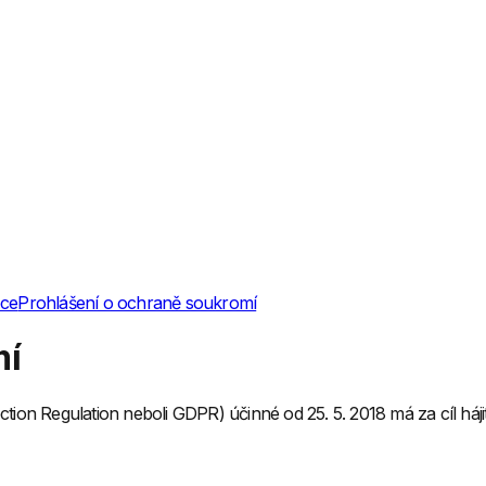
bce
Prohlášení o ochraně soukromí
mí
ion Regulation neboli GDPR) účinné od 25. 5. 2018 má za cíl háj