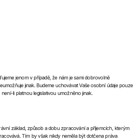
ďujeme jenom v případě, že nám je sami dobrovolně
va neumožňuje jinak. Budeme uchovávat Vaše osobní údaje pouze
není-li platnou legislativou umožněno jinak.
právní základ, způsob a dobu zpracování a příjemcích, kterým
pracovává. Tím by však nikdy neměla být dotčena práva