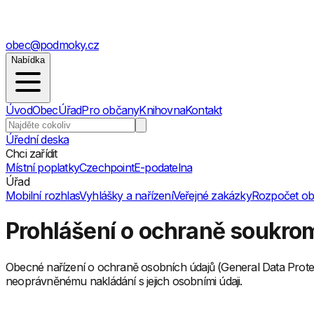
obec@podmoky.cz
Nabídka
Úvod
Obec
Úřad
Pro občany
Knihovna
Kontakt
Úřední deska
Chci zařídit
Místní poplatky
Czechpoint
E-podatelna
Úřad
Mobilní rozhlas
Vyhlášky a nařízení
Veřejné zakázky
Rozpočet o
Prohlášení o ochraně soukro
Obecné nařízení o ochraně osobních údajů (General Data Protect
neoprávněnému nakládání s jejich osobními údaji.