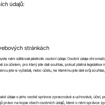
ích údajů:
webových stránkách
ste nám sdělovali jakékoliv osobní údaje. Osobní údaje shromaž
 za účelem, pro který jste dali souhlas, pokud platná legislati
 jste si vyžádali, nebo účelu, ke kterému jste dali svůj souhlas, 
ně jaké údaje o jeho osobě správce zpracovává a uchovává, účel, 
dajů právo na kopie všech osobních údajů, které o něm správce z