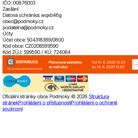
IČO: 00876003
Zasílání
Datová schránka:
wqxb46g
obec@podmoky.cz
podatelna@podmoky.cz
Účty
Účet obce: 504318389/0800
Kód obce: CZ0208599590
Kód ZÚJ: 599590 / KÚ: 724084
Oficiální stránky obce Podmoky © 2026
Struktura
stránek
Prohlášení o přístupnosti
Prohlášení o ochraně
soukromí